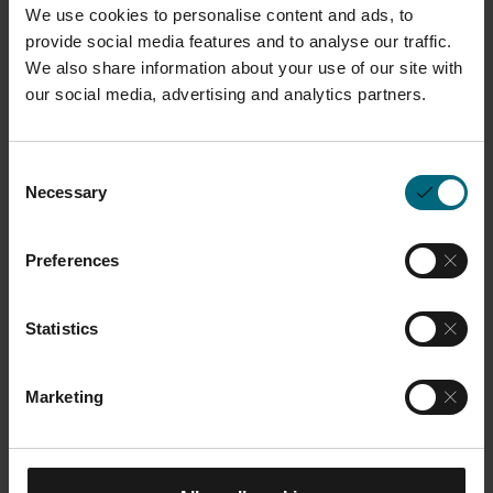
We use cookies to personalise content and ads, to
provide social media features and to analyse our traffic.
We also share information about your use of our site with
our social media, advertising and analytics partners.
À l'issue de ce
Consent
programme certifiant,
Necessary
Selection
les participants seront
Preferences
en mesure de :
Statistics
Comprendre EOSPRINT et
Materialise Magics.
Marketing
Appliquez différentes structures
de support aux pièces.
Créer des fichiers de tâches de