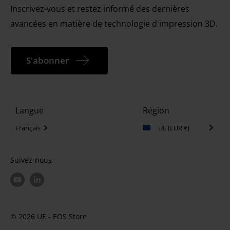
métaux et des plastiques.
Inscrivez-vous et restez informé des dernières
avancées en matière de technologie d'impression 3D.
S'abonner
Région
Langue
Français
UE (EUR €)
Suivez-nous
© 2026 UE - EOS Store