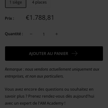
1 siège
4 places
Sale
€1.788,81
Prix :
price
Quantité :
AJOUTER AU PANIER
Remarque : nous vendons actuellement uniquement aux
entreprises, et non aux particuliers.
Vous avez encore des questions ou souhaitez en
savoir plus ? Prenez rendez-vous dès aujourd'hui
avec un expert de l'AM Academy !