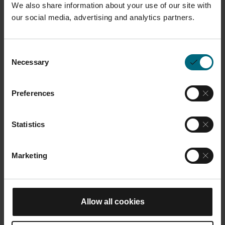
We also share information about your use of our site with
entreprises, et non aux particuliers.
our social media, advertising and analytics partners.
Consent
Necessary
Selection
Description
La lame de recouvrement en céramique sert à
Preferences
appliquer la poudre sur la plate-forme de
construction. Elle convient aux matériaux CX/PH1/17-
Statistics
4PH/MS1/1.2709/20MnCR5/. Ce produit est
compatible avec le M 290.
Marketing
Vous aimerez peut-être aussi
Allow all cookies