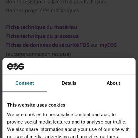
Bonne résistance à la corrosion et à l'usure
Bonnes propriétés mécaniques
Fiche technique du matériau
Fiche technique du processus
Fiches de données de sécurité FDS
sur
myEOS
(aucune connexion requise)
CONTACTER LE SERVICE
Consent
Details
About
COMMERCIAL
This website uses cookies
We use cookies to personalise content and ads, to
provide social media features and to analyse our traffic.
Description
We also share information about your use of our site with
our social media, advertising and analytics partners.