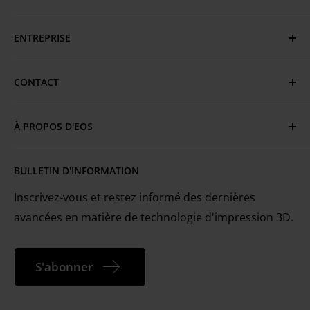
Mentions légales
ENTREPRISE
Politique de confidentialité
CGV
EOS Global
CONTACT
Conditions d'utilisation et marques commerciales
Emplacements EOS
Vous avez des questions ou besoin d'aide ?
Politique en matière de cookies
Services techniques
À PROPOS D'EOS
Portail client MyEOS
EOS est le premier fournisseur mondial de
Carrières
Nous contacter
BULLETIN D'INFORMATION
technologies pour l'impression 3D industrielle des
métaux et des plastiques.
Inscrivez-vous et restez informé des dernières
avancées en matière de technologie d'impression 3D.
S'abonner