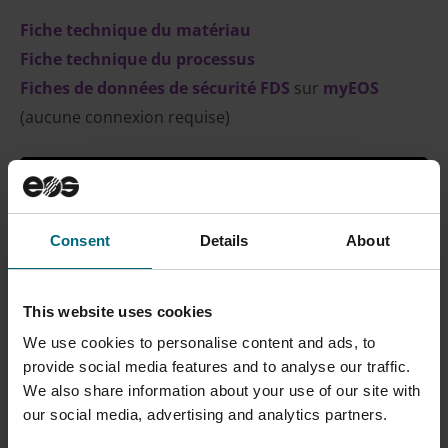
Fiche technique du matériau
Fiche technique du processus
Fiches de données de sécurité FDS
sur
myEOS
(aucune connexion requise)
CONTACTER LE SERVICE
Consent
Details
About
COMMERCIAL
This website uses cookies
We use cookies to personalise content and ads, to
Description
provide social media features and to analyse our traffic.
We also share information about your use of our site with
Les pièces fabriquées à partir de poudre EOS
our social media, advertising and analytics partners.
Titanium TiCP grade 2 ont une composition chimique