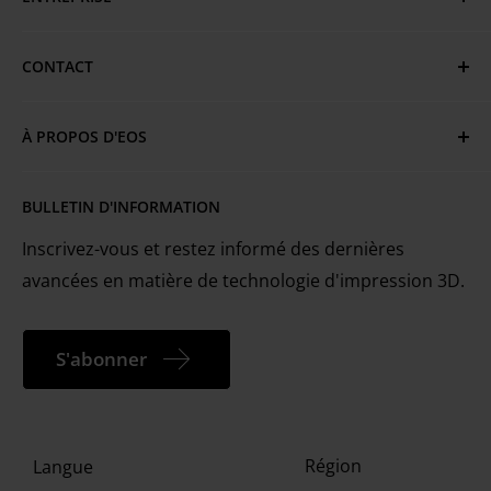
Politique de confidentialité
CGV
EOS Global
CONTACT
Conditions d'utilisation et marques commerciales
Emplacements EOS
Vous avez des questions ou besoin d'aide ?
Politique en matière de cookies
Services techniques
À PROPOS D'EOS
Portail client MyEOS
EOS est le premier fournisseur mondial de
Carrières
Nous contacter
BULLETIN D'INFORMATION
technologies pour l'impression 3D industrielle des
métaux et des plastiques.
Inscrivez-vous et restez informé des dernières
avancées en matière de technologie d'impression 3D.
S'abonner
Région
Langue