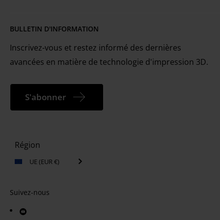
Conditions d'utilisation et marques commerciales
EOS est le premier fournisseur mondial de
Services techniques
Nous contacter
BULLETIN D'INFORMATION
technologies pour l'impression 3D industrielle des
Politique en matière de cookies
Portail client MyEOS
métaux et des plastiques.
Inscrivez-vous et restez informé des dernières
CONTACTEZ-NOUS
avancées en matière de technologie d'impression 3D.
Carrières
E-mail
*
S'abonner
Salutation
Région
UE (EUR €)
Prénom
*
Suivez-nous
Nom
*