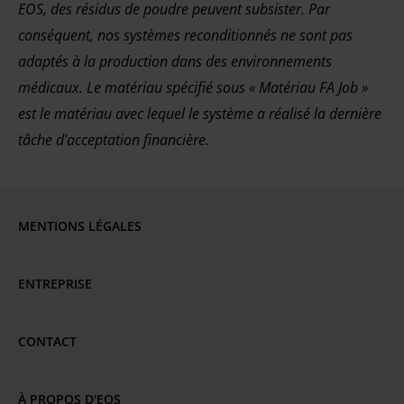
EOS, des résidus de poudre peuvent subsister. Par
conséquent, nos systèmes reconditionnés ne sont pas
adaptés à la production dans des environnements
médicaux. Le matériau spécifié sous « Matériau FA Job »
est le matériau avec lequel le système a réalisé la dernière
tâche d'acceptation financière.
MENTIONS LÉGALES
Mentions légales
ENTREPRISE
Politique de confidentialité
EOS Global
CONTACT
Vous avez des questions ou besoin d'aide ?
CGV
Emplacements EOS
À PROPOS D'EOS