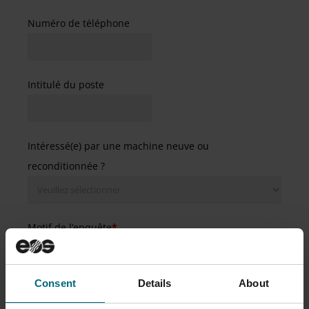
Numéro de téléphone
Intitulé du poste
Intéressé(e) par une machine neuve ou
reconditionnée ?
Motif de l’enquête
*
Consent
Details
About
Veuillez cocher la case si vous souhaitez que nous