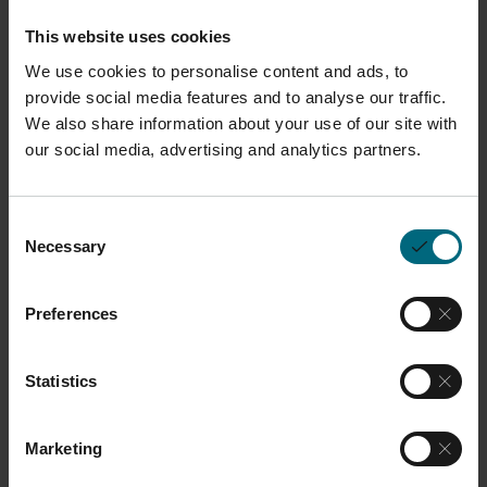
vous contactions :
This website uses cookies
We use cookies to personalise content and ads, to
J'accepte de recevoir des informations sur
provide social media features and to analyse our traffic.
l'industrie, des promotions sur les produits et les
We also share information about your use of our site with
services, ainsi que toutes les autres
our social media, advertising and analytics partners.
communications pertinentes d'EOS.
La protection de vos données personnelles est très
Consent
importante pour nous. Vous pouvez vous désinscrire
Necessary
Selection
à tout moment. Pour plus d'informations sur la
manière dont nous traitons vos données
Preferences
personnelles et sur les droits dont vous disposez à
cet égard, veuillez consulter notre
politique de
confidentialité
Statistics
En cliquant sur le bouton, vous autorisez EOS à
Marketing
stocker et à traiter les données personnelles
soumises afin de fournir le contenu demandé.