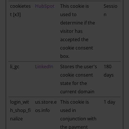
cookietes
HubSpot
This cookie is
Sessio
t [x3]
used to
n
determine if the
visitor has
accepted the
cookie consent
box.
li_gc
LinkedIn
Stores the user's
180
cookie consent
days
state for the
current domain
login_wit
us.store.e
This cookie is
1 day
h_shop_fi
os.info
used in
nalize
conjunction with
the payment