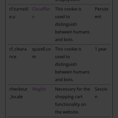
cf.turnstil
Cloudflar
This cookie is
Persist
e.u
e
used to
ent
distinguish
between humans
and bots.
cf_cleara
quizell.co
This cookie is
1 year
nce
m
used to
distinguish
between humans
and bots.
checkout
Weglot
Necessary for the
Sessio
_locale
shopping cart
n
functionality on
the website.