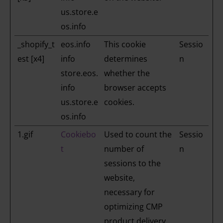
us.store.e
os.info
_shopify_t
eos.info
This cookie
Sessio
est [x4]
info
determines
n
store.eos.
whether the
info
browser accepts
us.store.e
cookies.
os.info
1.gif
Cookiebo
Used to count the
Sessio
t
number of
n
sessions to the
website,
necessary for
optimizing CMP
product delivery.