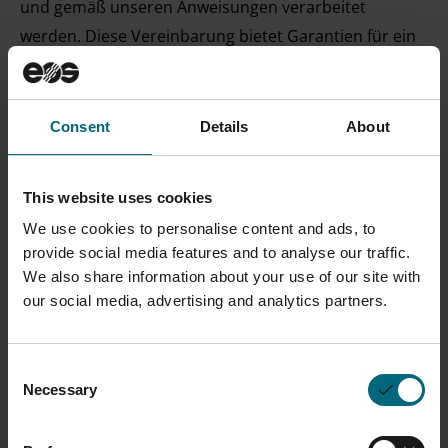
und gemäß unseren Anweisungen verarbeitet
werden. Diese Vereinbarung bietet Garantien für ein
angemessenes Schutzniveau in Form der
Einbeziehung der von der Kommission zu diesem
Zweck erlassenen Standarddatenschutzklauseln.
Consent
Details
About
Wie werden Ihre Daten im Zusammenhang mit
This website uses cookies
Cookiebot verarbeitet und genutzt?
We use cookies to personalise content and ads, to
Diese Website verwendet Cookiebot
:
Cookie-Consent
provide social media features and to analyse our traffic.
Manager; Dienstanbieter: Cybot A/S, Havnegade 39,
We also share information about your use of our site with
1058 Kopenhagen, Dänemark;
Cookiebot
our social media, advertising and analytics partners.
Website
;
Cookiebot Datenschutzerklärung
;
Gespeicherte Daten (auf dem Server des
Consent
Dienstleisters): Die IP-Nummer des Nutzers in
Necessary
Selection
anonymisierter Form (die letzten drei Ziffern werden
auf 0 gesetzt), Datum und Uhrzeit der Zustimmung,