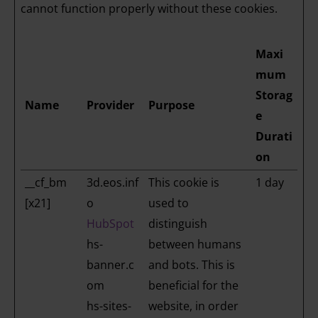
cannot function properly without these cookies.
Maxi
mum
Storag
Name
Provider
Purpose
e
Durati
on
__cf_bm
3d.eos.inf
This cookie is
1 day
[x21]
o
used to
HubSpot
distinguish
hs-
between humans
banner.c
and bots. This is
om
beneficial for the
hs-sites-
website, in order