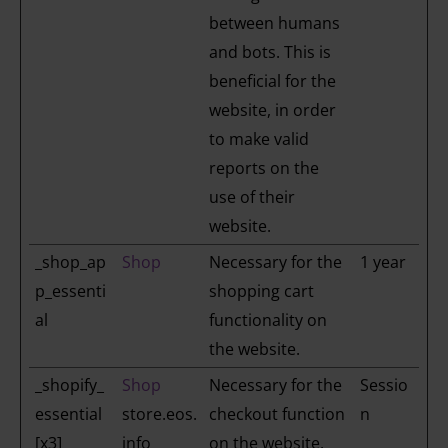
between humans
and bots. This is
beneficial for the
website, in order
to make valid
reports on the
use of their
website.
_shop_ap
Shop
Necessary for the
1 year
p_essenti
shopping cart
al
functionality on
the website.
_shopify_
Shop
Necessary for the
Sessio
essential
store.eos.
checkout function
n
[x3]
info
on the website.