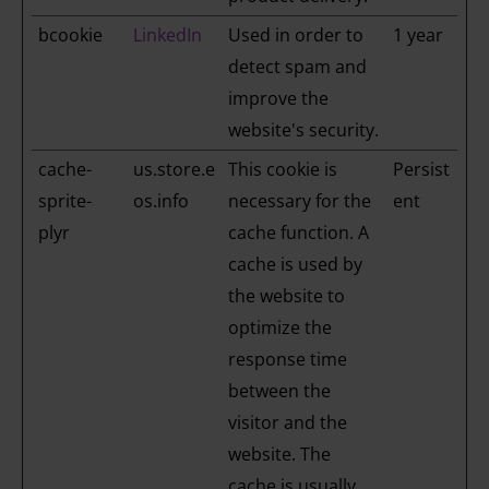
bcookie
LinkedIn
Used in order to
1 year
detect spam and
improve the
website's security.
cache-
us.store.e
This cookie is
Persist
sprite-
os.info
necessary for the
ent
plyr
cache function. A
cache is used by
the website to
optimize the
response time
between the
visitor and the
website. The
cache is usually