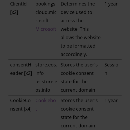
ClientId
bookings.
Determines the
1 year
[x2]
cloud.mic
device used to
rosoft
access the
Microsoft
website. This
allows the website
to be formatted
accordingly.
consentH
store.eos.
Stores the user's
Sessio
eader [x2]
info
cookie consent
n
us.store.e
state for the
os.info
current domain
CookieCo
Cookiebo
Stores the user's
1 year
nsent [x4]
t
cookie consent
state for the
current domain