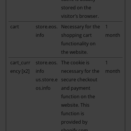
stored on the
visitor’s browser.
cart
store.eos.
Necessary for the
1
info
shopping cart
month
functionality on
the website.
cart_curr
store.eos.
The cookie is
1
ency [x2]
info
necessary for the
month
us.store.e
secure checkout
os.info
and payment
function on the
website. This
function is
provided by
shopify.com.