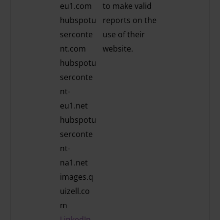
eu1.com
to make valid
hubspotu
reports on the
serconte
use of their
nt.com
website.
hubspotu
serconte
nt-
eu1.net
hubspotu
serconte
nt-
na1.net
images.q
uizell.co
m
LinkedIn