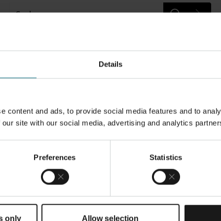
Suche...
oder klicken Sie hier, um zur Startseite zurückzukehren
Details
e content and ads, to provide social media features and to analy
 our site with our social media, advertising and analytics partner
Preferences
Statistics
N
NEWSLETTER
Registrieren Sie sich und bleiben
auf dem Laufenden über die
e
neuesten Entwicklungen in der 3
s only
Allow selection