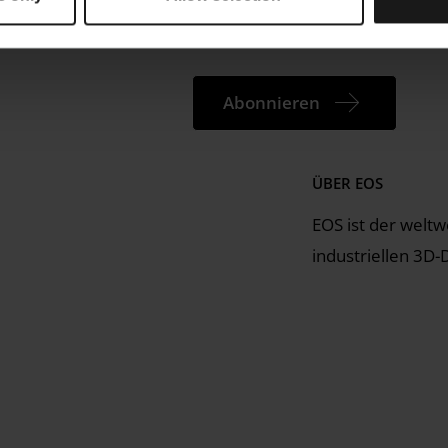
enstleistungen
Drucktechnologie
nportal
Abonnieren
ÜBER EOS
EOS ist der weltw
industriellen 3D-