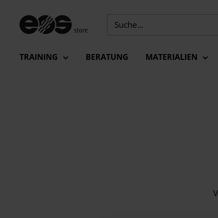
Zum
Inhalt
EU
springen
-
EOS
TRAINING
BERATUNG
MATERIALIEN
Store
V