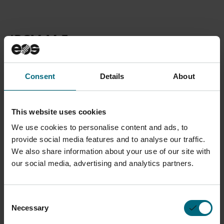
IPCM M Extra
Artikelnummer:
1216-0006
Consent
Details
About
SALES KONTAKTIEREN
This website uses cookies
We use cookies to personalise content and ads, to
provide social media features and to analyse our traffic.
Beschreibung
We also share information about your use of our site with
our social media, advertising and analytics partners.
Manuelle und flexible Peripherie für die
Pulverhandhabung, kompatibel mit allen EOS
Consent
Metallsystemen
Necessary
Selection