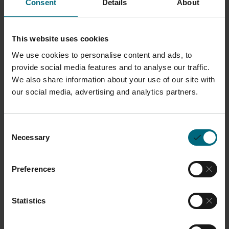
Consent
Details
About
Details zu beeinträchtigen. Es zeichnet sich durch
eine detailreiche, schwarze Oberfläche, gute
This website uses cookies
Steifigkeit und mechanische Eigenschaften aus. Es ist
außerdem verzugsbeständig bei erhöhten
We use cookies to personalise content and ads, to
provide social media features and to analyse our traffic.
Temperaturen.
We also share information about your use of our site with
our social media, advertising and analytics partners.
MEHR ERFAHREN über
ALM Custom Material
Solutions
Consent
Necessary
Selection
Typische Teileeigenschaften
Preferences
Typische mechanische Eigenschaften
Zugmodul: 7900 MPa
Typische Anwendungen
Statistics
Zugfestigkeit: 85 MPa
Hochwertige Sportausrüstung
Bruchdehnung: 4%