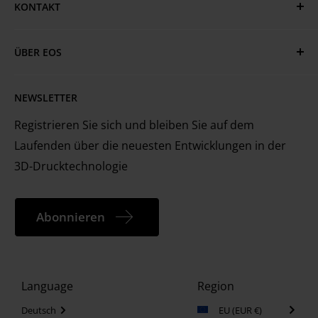
Vorschriften. Die Daten können sich im Rahmen der
KONTAKT
Nutzungsbedingungen & Trademarks
EOS Standorte
kontinuierlichen Entwicklungs- und
Haben Sie Fragen oder benötigen Sie Hilfe?
Cookie Einstellungen
Technische Dienstleistungen
Verbesserungsprozesse von EOS ändern.
ÜBER EOS
MyEOS Kundenportal
EOS ist der weltweit führende Technologieanbieter
Karriere
Kontaktieren Sie uns
NEWSLETTER
für den industriellen 3D-Druck von Metallen und
Kunststoffen
Registrieren Sie sich und bleiben Sie auf dem
Laufenden über die neuesten Entwicklungen in der
3D-Drucktechnologie
Abonnieren
Region
Language
Deutsch
EU (EUR €)