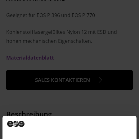
Geeignet für EOS P 396 und EOS P 770
Kohlenstofffasergefülltes Nylon 12 mit ESD und
hohen mechanischen Eigenschaften.
Materialdatenblatt
SALES KONTAKTIEREN
Beschreibung
33 % kohlenstofffasergefülltes Nylon 12, optimiert für
eine glatte Oberflächenbeschaffenheit, ohne dabei