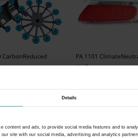
0 CarbonReduced
PA 1101 ClimateNeutr
Weiß
prüfte Qualität und 45 %
100 % geprüfte Qualität 
 CO2e
CO2e
genes
Die gefertigten Bauteile 
Details
schaftsprofil, das sich
sich durch hohe Schlagzäh
tigkeit, Steifigkeit und
und Bruchdehnung aus.
mische Beständigkeit
net
e content and ads, to provide social media features and to analy
 our site with our social media, advertising and analytics partner