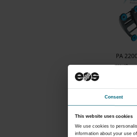
PA 220
Weiß
100 % ge
weniger
Ausgewo
Consent
Teileigen
durch Fes
This website uses cookies
gute che
auszeich
We use cookies to personalis
information about your use of