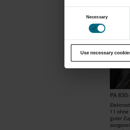
Kann bio
Kontakt 
Consent
zertifizie
Necessary
Selection
Use necessary cookie
PA 830
Elektrost
11 ohne 
guter Zu
ausgezei