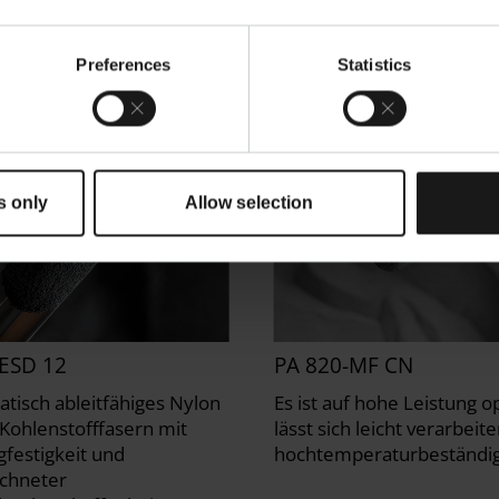
kompatibel und für den
mit Lebensmitteln
rt sein
Preferences
Statistics
s only
Allow selection
-ESD 12
PA 820-MF CN
atisch ableitfähiges Nylon
Es ist auf hohe Leistung o
Kohlenstofffasern mit
lässt sich leicht verarbeite
gfestigkeit und
hochtemperaturbeständi
chneter