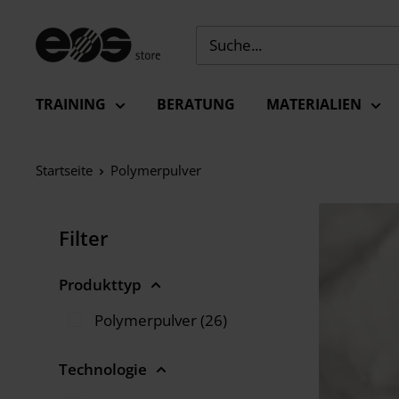
Zum
Inhalt
EU
springen
-
EOS
TRAINING
BERATUNG
MATERIALIEN
Store
Startseite
Polymerpulver
Filter
Produkttyp
Polymerpulver (26)
Technologie