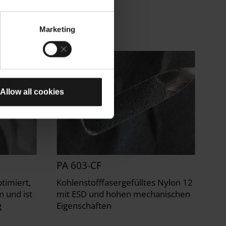
Marketing
Allow all cookies
PA 603-CF
ptimiert,
Kohlenstofffasergefülltes Nylon 12
n und ist
mit ESD und hohen mechanischen
g
Eigenschaften